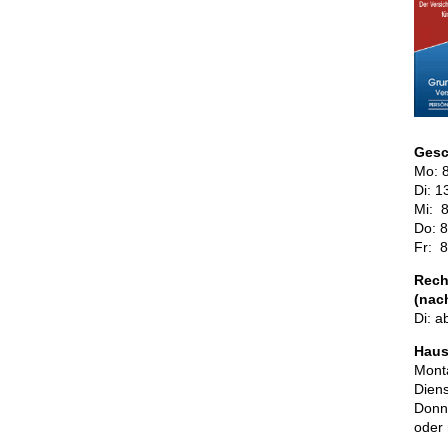
Gesc
Mo: 8
Di: 1
Mi: 8
Do: 8
Fr: 8
Rech
(nac
Di: a
Haus
Mon­t
Di­en
Don­n
oder n