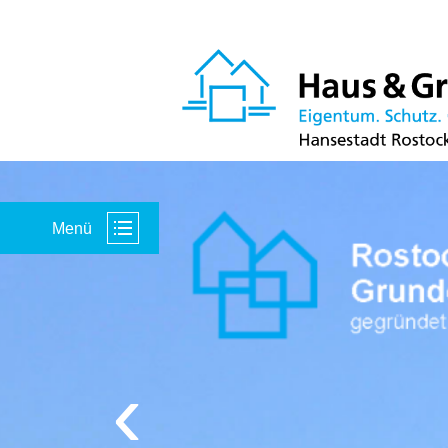
Menü
‹